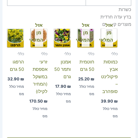
כשרות
בדץ עדה חרדית
מוצרים קשורים
אזל
אזל
אזל
מן
מן
מן
המלאי
המלאי
המלאי
כללי
כללי
כללי
כללי
כללי
כמוסות
חוטמית
אמנון
זרעי
הרפגו
אבץ
50 גרם
ותמר 50
אספסת
50 גרם
פיקולינט
גרם
במשקל
32.90
₪
25.20
₪
–
(המחיר
17.90
₪
מחיר כולל
מחיר כולל
סופהרב
לקילו)
מס
מחיר כולל
מס
170.50
₪
39.90
₪
מס
מחיר כולל
מחיר כולל
מס
מס