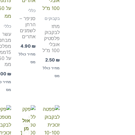
כללי
סניפר –
בקבוקים
הרחן
מתז
כללי
לשמנים
לבקבוק
עשר
אתרים
פלסטיק
מבחנו
אובלי
מפלסט
4.90
₪
100 מ"ל
15ממ
מחיר כולל
על 0
2.50
₪
מס
ממ
מחיר כולל
.00
₪
מס
מחיר כ
מס
אזל
מן