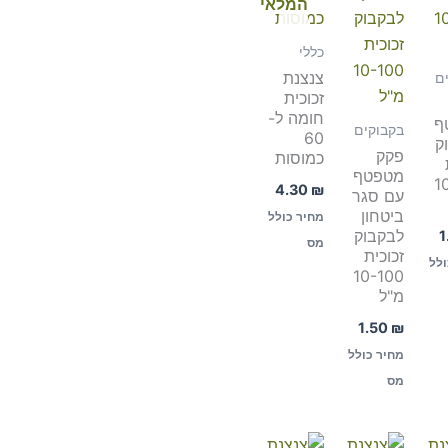
המלאי
כללי
צנצנת
ם
זכוכית
חומה ל-
ף
בקבוקים
60
ק
פקק
כמוסות
מטפטף
1
4.30
₪
עם סגר
ביטחון
מחיר כולל
לבקבוק
1
מס
זכוכית
ולל
10-100
מ"ל
1.50
₪
מחיר כולל
מס