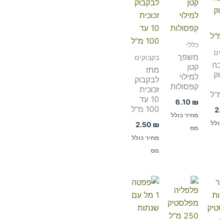
כללי
ם
משפך
בקבוקים
ה
קטן
מתז
ק
למילוי
לבקבוק
קפסולות
זכוכית
10 עד
6.10
₪
100 מ"ל
2
מחיר כולל
ולל
2.50
₪
מס
מחיר כולל
מס