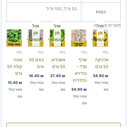
50 מ"ל, 100 מ"ל
כמות
מוצרים קשורים
אזל
אזל
אזל
מן
מן
מן
המלאי
המלאי
המלאי
כללי
כללי
כללי
כללי
כללי
ארניקה
שרף
אשכרוע
בורגו 50
גוטה
50 גרם
קדד –
50 גרם
גרם
קולה 50
כת'ירא
גרם
16.40
₪
27.40
₪
54.90
₪
(כתירה)
15.40
₪
מחיר כולל
מחיר כולל
מחיר כולל
54.90
₪
מס
מס
מס
מחיר כולל
מחיר כולל
מס
מס