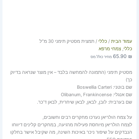
עמוד הבית
/
כללי
/ תמצית מסטיק תימני 30 מ"ל
כללי
,
צמחי מרפא
65.90
₪
מחיר כולל מס
מסטיק תימני (התמונה להמחשה בלבד – אין מוצר שנראה בדיוק
כך)
שם בוטני: Boswellia Carteri
שם אנגלי: Olibanum, Frankincense
שם בערבית: לובן, לבאן, לבאן שיחרית, לבאן ד'כר.
על צמח הולריאן נערכו מחקרים רבים וחשובים,
לצמח הולריאן מיוחסת פעילות מרגיעה, במחקרים קלינים דיווחו
הנבדקים על שיפור ניכר באיכות השינה, מה שקיבל אישר בחלקו