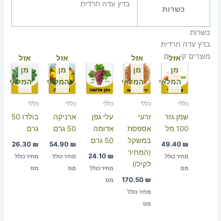
בדץ עדה חרדית
כשרות
כשרות
בדץ עדה חרדית
מוצרים קשורים
אזל
אזל
אזל
אזל
מן
מן
מן
מן
המלאי
המלאי
המלאי
המלאי
כללי
כללי
כללי
כללי
כללי
שמן גזר
זרעי
עלי גפן
ארניקה
בולדו 50
100 מל
אספסת
אדומה
50 גרם
גרם
במשקל
50 גרם
26.30
₪
54.90
₪
49.40
₪
(המחיר
24.10
₪
מחיר כולל
מחיר כולל
מחיר כולל
לקילו)
מס
מחיר כולל
מס
מס
170.50
₪
מס
מחיר כולל
מס