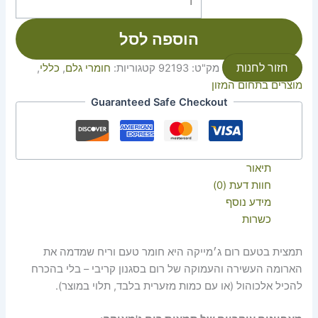
הוספה לסל
חזור לחנות
מק"ט:
92193
קטגוריות:
חומרי גלם
,
כללי
,
מוצרים בתחום המזון
Guaranteed Safe Checkout
תיאור
חוות דעת (0)
מידע נוסף
כשרות
תמצית בטעם רום ג׳מייקה היא חומר טעם וריח שמדמה את
הארומה העשירה והעמוקה של רום בסגנון קריבי – בלי בהכרח
להכיל אלכוהול (או עם כמות מזערית בלבד, תלוי במוצר).