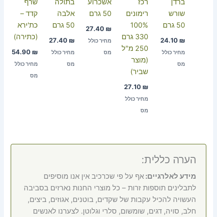
ברדן
רכז
אשכרוע
בתולה
שרף
שורש
רימונים
50 גרם
אלבה
קדד –
50 גרם
100%
50 גרם
כת'ירא
27.40
₪
330 גרם
(כתירה)
27.40
₪
24.10
₪
מחיר כולל
250 מ"ל
54.90
₪
מחיר כולל
מס
מחיר כולל
(מוצר
מס
מס
מחיר כולל
שביר)
מס
27.10
₪
מחיר כולל
מס
הערה כללית:
מידע לאלרגיים:
אף על פי שכרכיב אין אנו מוסיפים
לתבלינים תוספות זרות – כל מוצרי החנות נארזים בסביבה
העשויה להכיל עקבות של שקדים, בוטנים, אגוזים, ביצים,
חלב, סויה, דגים, שומשום, סלרי וגלוטן. לצערנו לאנשים