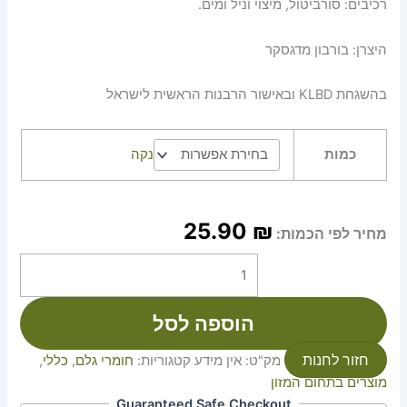
רכיבים: סורביטול, מיצוי וניל ומים.
היצרן: בורבון מדגסקר
בהשגחת KLBD ובאישור הרבנות הראשית לישראל
כמות
נקה
25.90
₪
מחיר לפי הכמות:
הוספה לסל
חזור לחנות
מק"ט:
אין מידע
קטגוריות:
חומרי גלם
,
כללי
,
מוצרים בתחום המזון
Guaranteed Safe Checkout