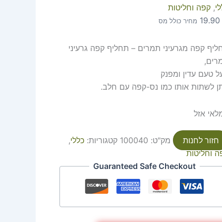
י
,
קפה וחליטות
19.9
מחיר כולל מס
ליף קפה מגרעיני תמרים – תחליף קפה גרעיני
רים,
ל טעם עדין ומפנק
תן לשתות אותו כמו נס-קפה עם חלב.
לאי אזל
חזור לחנות
מק"ט:
100040
קטגוריות:
כללי
,
ה וחליטות
Guaranteed Safe Checkout