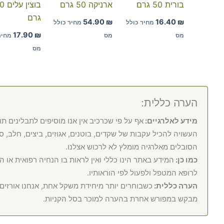
בורית 50 גרם
ארניקה 50 גרם
בוצין 
גרם
54.90
₪
16.40
₪
מחיר כולל
מחיר כולל
17.90
₪
מס
מס
מחיר
מס
הערה כללית:
מידע לאלרגיים:
אף על פי שכרכיב אין אנו מוסיפים לתבלינים תו
העשויה להכיל עקבות של שקדים, בוטנים, אגוזים, ביצים, חלב, סוי
הסובלים מאלרגיה מומלץ לא לרכוש אצלנו.
כמו כן:
המידע באתר הינו כללי ואין לראות בו הנחיה רפואית או 
לרופא המטפל ולפעול לפי הוראותיו.
הערה כללית:
כשבוחרים יותר מיחידת משקל אחת, אנחנו אורזי
מבקש במפורש אחרת בהערה למוכר בסל הקניות.