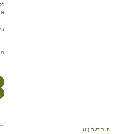
כלל
0
₪
זמי
מח
חוות דעת (0)