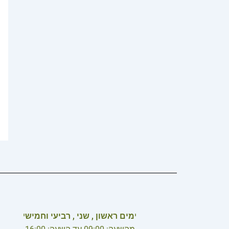
י
מים ראשון , שני , רביעי וחמיש
י