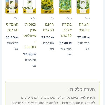
מן
מן
מן
המלאי
המלאי
המלאי
כללי
כללי
כללי
כללי
כללי
ורוניקה
בתולה
הרפגו
כמוסות
הממליס
50 גרם
אלבה
50 גרם
אבץ
50 גרם
50 גרם
פיקולינט
38.40
₪
32.90
₪
27.40
₪
–
27.40
₪
מחיר כולל
מחיר כולל
מחיר כולל
סופהרב
מס
מחיר כולל
מס
מס
39.90
₪
מס
מחיר כולל
מס
הערה כללית:
מידע לאלרגיים:
אף על פי שכרכיב אין אנו מוסיפים
לתבלינים תוספות זרות – כל מוצרי החנות נארזים בסביבה