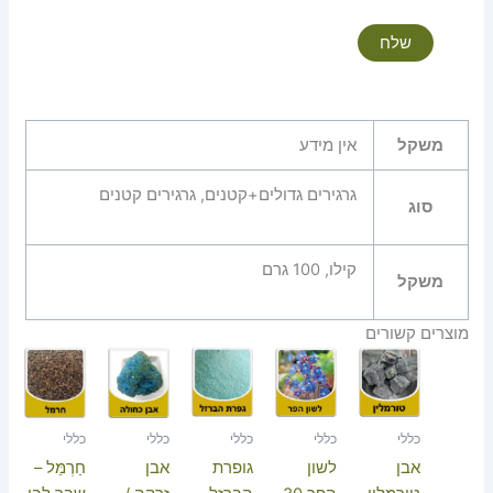
משקל
אין מידע
גרגירים גדולים+קטנים, גרגירים קטנים
סוג
קילו, 100 גרם
משקל
מוצרים קשורים
טווח
מחירים:
עד
כללי
כללי
כללי
כללי
כללי
אבן
לשון
גופרת
אבן
חַרְמַּל –