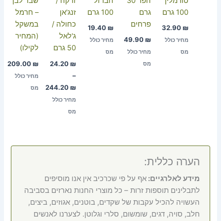
טורמלין
הפר 30
הברזל
זרקה /
שבר לבן
100 גרם
גרם
100 גרם
זנג'אן
– חרמל
פרחים
כחולה /
במשקל
19.40
₪
32.90
₪
ג'לאל
(המחיר
49.90
₪
מחיר כולל
מחיר כולל
50 גרם
לקילו)
מס
מחיר כולל
מס
209.00
₪
24.20
₪
מס
–
מחיר כולל
244.20
₪
מס
מחיר כולל
מס
הערה כללית:
מידע לאלרגיים:
אף על פי שכרכיב אין אנו מוסיפים
לתבלינים תוספות זרות – כל מוצרי החנות נארזים בסביבה
העשויה להכיל עקבות של שקדים, בוטנים, אגוזים, ביצים,
חלב, סויה, דגים, שומשום, סלרי וגלוטן. לצערנו לאנשים