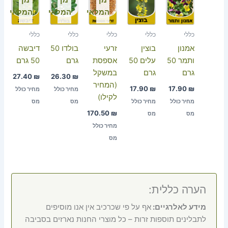
המלאי
המלאי
המלאי
כללי
כללי
כללי
כללי
כללי
אמנון
בוצין
זרעי
בולדו 50
דיבשה
ותמר 50
עלים 50
אספסת
גרם
50 גרם
גרם
גרם
במשקל
27.40
₪
26.30
₪
(המחיר
17.90
₪
17.90
₪
מחיר כולל
מחיר כולל
לקילו)
מחיר כולל
מחיר כולל
מס
מס
170.50
₪
מס
מס
מחיר כולל
מס
הערה כללית:
מידע לאלרגיים:
אף על פי שכרכיב אין אנו מוסיפים
לתבלינים תוספות זרות – כל מוצרי החנות נארזים בסביבה