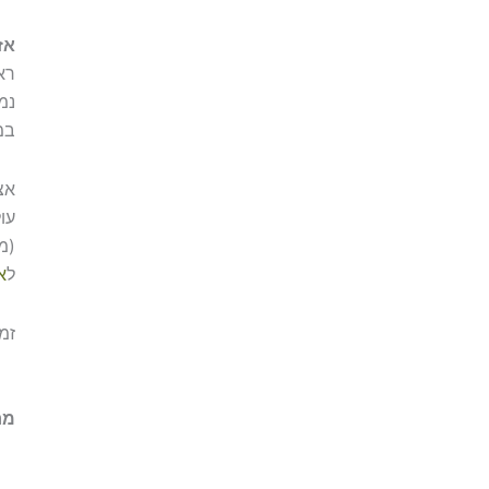
אז
רא
נמו
במ
אצ
עו
(מ
ל
א
זמי
מח