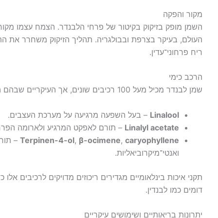
מקור והפקה
השמן מופק בזיקוק בקיטור של פרחי הלבנדר. הצמח עצמו מקורו 
העולם, בעיקר בצרפת ובבולגריה. תהליך הזיקוק משחרר את ה
ריח פרחוני־עדין.
הרכב כימי
שמן לבנדר מכיל מעל 100 רכיבים שונים, אך העיקריים שבהם הם:
Linalool
– בעל השפעה מרגיעה על מערכת העצבים.
Linalyl acetate
– תורם לאפקט המרגיע ולארומה הפרחו
caryophyllene
,
β-ocimene
,
Terpinen-4-ol
– תורמ
ואנטי־מיקרוביאליות.
תקני איכות בינלאומיים מגדירים ריכוזים מדויקים לרכיבים אלו
דומים כמו לבנדין.
יתרונות בריאותיים ושימושים עיקריים