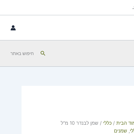
כמות
של
שמן
לבנדר
10
מ"ל
חיפוש
חיפוש באתר
וד הבית
/
כללי
/ שמן לבנדר 10 מ"ל
י
,
שמנים