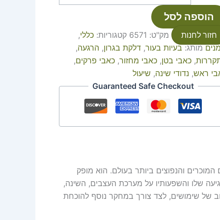
הוספה לסל
חזור לחנות
מק"ט:
6571
קטגוריות:
כללי
,
נים
מותג:
בעיות בעור
,
דלקת בגרון
,
הרגעה
,
קררות
,
כאבי בטן
,
כאבי מחזור
,
כאבי פרקים
,
בי ראש
,
נדודי שינה
,
שיעול
Guaranteed Safe Checkout
 הוא מהשמנים האתריים המוכרים והנפוצים ביותר בעולם. הוא מופק
יעה שלו והשפעותיו על מערכת העצבים, השינה,
חב של שימושים, לצד צורך במחקר נוסף להוכחת