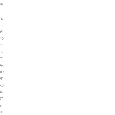
0
₪
שמ
– 
פת
כו
די
שא
ודל
אלר
טרי
העו
כא
או
רמ
וש
חר