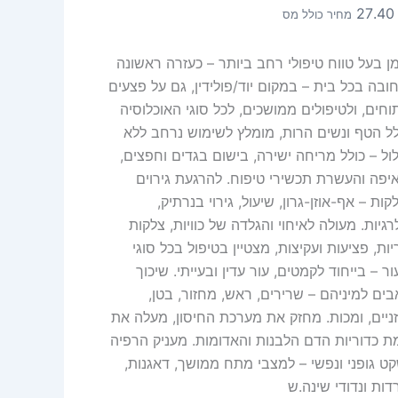
27.4
מחיר כולל מס
ן בעל טווח טיפולי רחב ביותר – כעזרה ראשונה
חובה בכל בית – במקום יוד/פולידין, גם על פצעים
וחים, ולטיפולים ממושכים, לכל סוגי האוכלוסיה
לל הטף ונשים הרות, מומלץ לשימוש נרחב ללא
לול – כולל מריחה ישירה, בישום בגדים וחפצים,
יפה והעשרת תכשירי טיפוח. להרגעת גירוים
קות – אף-אוזן-גרון, שיעול, גירוי בנרתיק,
גיות. מעולה לאיחוי והגלדה של כוויות, צלקות
ות, פציעות ועקיצות, מצטיין בטיפול בכל סוגי
ר – בייחוד לקמטים, עור עדין ובעייתי. שיכוך
בים למיניהם – שרירים, ראש, מחזור, בטן,
זניים, ומכות. מחזק את מערכת החיסון, מעלה את
ת כדוריות הדם הלבנות והאדומות. מעניק הרפיה
קט גופני ונפשי – למצבי מתח ממושך, דאגנות,
דות ונדודי שינה.ש