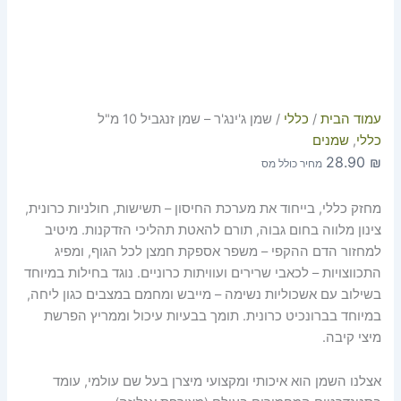
עמוד הבית
/
כללי
/ שמן ג'ינג'ר – שמן זנגביל 10 מ"ל
כללי
,
שמנים
28.90
₪
מחיר כולל מס
מחזק כללי, בייחוד את מערכת החיסון – תשישות, חולניות כרונית,
צינון מלווה בחום גבוה, תורם להאטת תהליכי הזדקנות. מיטיב
למחזור הדם ההקפי – משפר אספקת חמצן לכל הגוף, ומפיג
התכווצויות – לכאבי שרירים ועוויתות כרוניים. נוגד בחילות במיוחד
בשילוב עם אשכוליות נשימה – מייבש ומחמם במצבים כגון ליחה,
במיוחד בברונכיט כרונית. תומך בבעיות עיכול וממריץ הפרשת
מיצי קיבה.
אצלנו השמן הוא איכותי ומקצועי מיצרן בעל שם עולמי, עומד