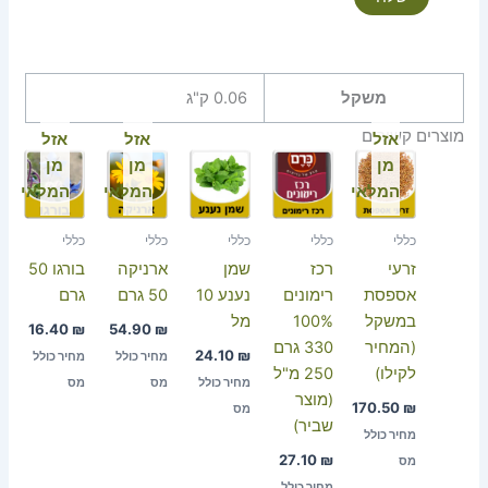
משקל
0.06 ק"ג
מוצרים קשורים
אזל
אזל
אזל
מן
מן
מן
המלאי
המלאי
המלאי
כללי
כללי
כללי
כללי
כללי
זרעי
רכז
שמן
ארניקה
בורגו 50
אספסת
רימונים
נענע 10
50 גרם
גרם
במשקל
100%
מל
16.40
₪
54.90
₪
(המחיר
330 גרם
24.10
₪
מחיר כולל
מחיר כולל
לקילו)
250 מ"ל
מחיר כולל
מס
מס
(מוצר
170.50
₪
מס
שביר)
מחיר כולל
27.10
₪
מס
מחיר כולל