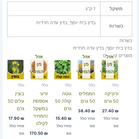
משקל
1 ק"ג
בדץ בית יוסף, בדץ עדה חרדית
כשרות
כשרות
בדץ בית יוסף, בדץ עדה חרדית
מוצרים קשורים
אזל
אזל
אזל
מן
מן
מן
המלאי
המלאי
המלאי
כללי
כללי
כללי
כללי
כללי
ורוניקה
הממליס
גוטה
זרעי
בוצין
50 גרם
50 גרם
קולה 50
אספסת
עלים 50
גרם
במשקל
גרם
38.40
₪
27.40
₪
(המחיר
17.90
₪
15.40
₪
מחיר כולל
מחיר כולל
לקילו)
מס
מס
מחיר כולל
מחיר כולל
170.50
₪
מס
מס