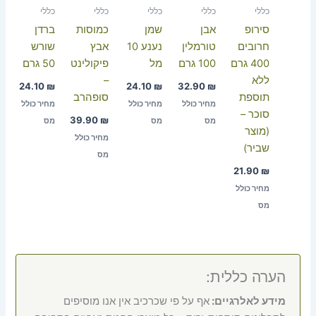
כללי
כללי
כללי
כללי
כללי
סירופ
אבן
שמן
כמוסות
ברדן
חרובים
טורמלין
נענע 10
אבץ
שורש
400 גרם
100 גרם
מל
פיקולינט
50 גרם
ללא
–
24.10
₪
24.10
₪
32.90
₪
תוספת
סופהרב
מחיר כולל
מחיר כולל
מחיר כולל
סוכר –
39.90
₪
מס
מס
מס
(מוצר
מחיר כולל
שביר)
מס
21.90
₪
מחיר כולל
מס
הערה כללית:
מידע לאלרגיים:
אף על פי שכרכיב אין אנו מוסיפים