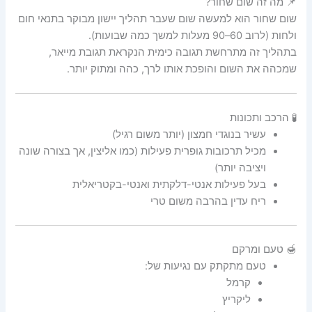
📌 מה זה שום שחור?
שום שחור הוא למעשה
שום
שעבר תהליך יישון מבוקר בתנאי חום
ולחות (לרוב 60–90 מעלות למשך כמה שבועות).
בתהליך זה מתרחשת תגובה כימית הנקראת
תגובת מייאר
,
שמכהה את השום והופכת אותו לרך, כהה ומתוק יותר.
🧪 הרכב ותכונות
עשיר בנוגדי חמצון (יותר משום רגיל)
מכיל תרכובות גופרית פעילות (כמו אליצין, אך בצורה שונה
ויציבה יותר)
בעל פעילות אנטי-דלקתית ואנטי-בקטריאלית
ריח עדין בהרבה משום טרי
🍯 טעם ומרקם
טעם מתקתק עם נגיעות של:
קרמל
ליקריץ