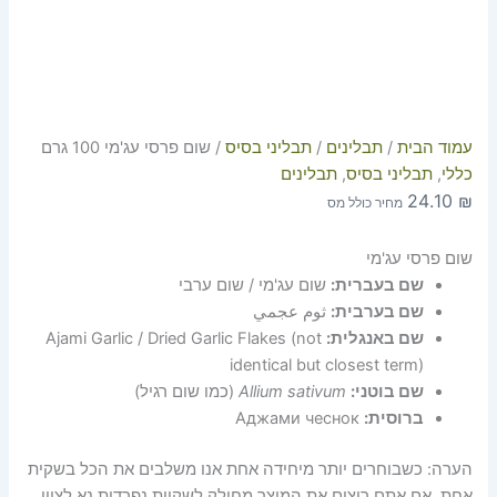
עמוד הבית
/
תבלינים
/
תבליני בסיס
/ שום פרסי עג'מי 100 גרם
כללי
,
תבליני בסיס
,
תבלינים
24.10
₪
מחיר כולל מס
שום פרסי עג'מי
שם בעברית:
שום עג'מי / שום ערבי
שם בערבית:
ثوم عجمي
שם באנגלית:
Ajami Garlic / Dried Garlic Flakes (not
identical but closest term)
שם בוטני:
Allium sativum
(כמו שום רגיל)
ברוסית:
Аджами чеснок
הערה: כשבוחרים יותר מיחידה אחת אנו משלבים את הכל בשקית
אחת, אם אתם רוצים את המוצר מחולק לשקיות נפרדות נא לציין