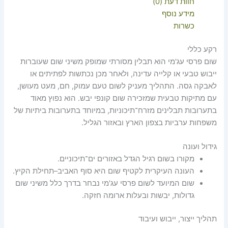
חוות דעת (0)
מידע נוסף
כשרות
רקע כללי
שום פרסי עג'מי הוא תבלין מסורתי שמופק משיני שום שעוברות
ייבוש טבעי או קלייה עדינה, ולאחר מכן נכתשות לפתיתים או
לאבקה גסה. התהליך מעניק לשום טעם עמוק, חם, מעט מעושן,
עם מתיקות טבעית שמזכירה שום קונפי יבש. הוא נפוץ מאוד
בתערובות תבלינים מזרח־תיכוניות, במיוחד בתערובות ביתיות של
משפחות ערביות בצפון הארץ ובאזור הגליל.
גידול ועונה
מקורו בשום רגיל הגדל באזורים ים־תיכוניים.
העונה העיקרית לקטיף שום היא סוף האביב–תחילת הקיץ.
שום המיועד לשום פרסי עג'מי נבחר בדרך כלל משיני שום
גדולות, יבשות ובעלות ארומה חזקה.
תהליך ייצור, ייבוש ועיבוד