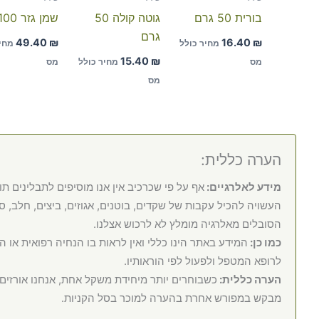
בורית 50 גרם
גוטה קולה 50
שמן גזר 100 מל
גרם
49.40
₪
16.40
₪
מחיר כולל
מחי
15.40
₪
מס
מחיר כולל
מס
מס
הערה כללית:
מידע לאלרגיים:
אף על פי שכרכיב אין אנו מוסיפים לתבלינים תו
העשויה להכיל עקבות של שקדים, בוטנים, אגוזים, ביצים, חלב, סוי
הסובלים מאלרגיה מומלץ לא לרכוש אצלנו.
כמו כן:
המידע באתר הינו כללי ואין לראות בו הנחיה רפואית או 
לרופא המטפל ולפעול לפי הוראותיו.
הערה כללית:
כשבוחרים יותר מיחידת משקל אחת, אנחנו אורזי
מבקש במפורש אחרת בהערה למוכר בסל הקניות.