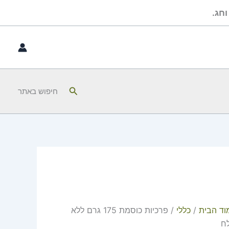
כמות
חג.
של
פרכיות
כוסמת
175
גרם
ללא
חיפוש
חיפוש באתר
מלח
וד הבית
/
כללי
/ פרכיות כוסמת 175 גרם ללא
ח