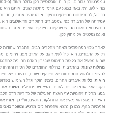
מחוץ לקן, היא באה במגע עם גורמי מחלות שונים, אותם היא נ
כביכול, להתפתחות החיידקים ומיקרו אורגניזמים אחרים, הדבורה
עמידתה של הדבורה כפי שמסבירים החוקרים והזואולוגים הוא 
התאים ואת חלות הדבש שבקינם. חיידקים ואויבים אחרים שחודר
ואינם נפלטים אל מחוץ לקן.
לאחר גילוי הפרופוליס ולאחר מחקרים רבים, התברר שהודות לת
רק על הדבורים, הוא יכול לשמור גם על האדם מפני זיהומים ומחל
שהוא מפעיל את בלוטת התימוס שבגרון האדם החיונית להתנגד
מחלות שונות
, בהתרבות ובחילוף החומרים של הסידן והזרחן ש
להשמיד ולמנוע התפתחות של חיידקים שונים, ובמיוחד של חיי
ריאות
,
כליות
ואיברים אחרים. בימינו הולך וגדל השימוש בפרופו
בקטריאלי ואנטי פטרייתי לאדם. נמצא שהפרופוליס
משפר את ה
בפני מחלות זיהומיות ע"י האצת הפעילות של כדוריות הדם הלבנ
האיזור הפגוע הוא מאיץ את התחלקות התאים, וע"י כך
מזרז את 
ופנימיות בגוף. כמו כן נמצא שהפרופוליס
מרגיע ומשכך כאבים
מאשר הפניצילין, הסרפטומיצין, הפולימיצין והטטראציקלין (מיצ