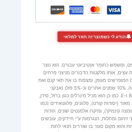
🔔
הודע לי כשמוצר זה חוזר למלאי
ם, ומשמש כחומר אנטיביוטי עבורם. הוא נוצר
 עצים, אותו מלקטות הדבורים מניצני פרחים
ם המופרשים מגופן, ומצפות בו את תאי קנם ואת
חלות הדבש שבקן. הפרופוליס מורכב מכ-55% שרף, 30% שעוה, 10% שמנים אתרים וכ-5% פולן (אבקני
פרחים). כן מכיל הפרופוליס ויטאמינים, ובמיוחד ויטמין B1, B2, C ו-E. כמו כן הוא מכיל מינרלים כגון ברזל, סידן,
אוד (יסודות קורט), פלוונים, פלוונואידים (כמו
ומצה קינמיקי), ומיקרו אלמנטים שונים. הודות
 זיהום ומחלות, הנגרמות ע"י חיידקים, עובשים
ות והוא מקום סגור בו שוררים תנאי לחות