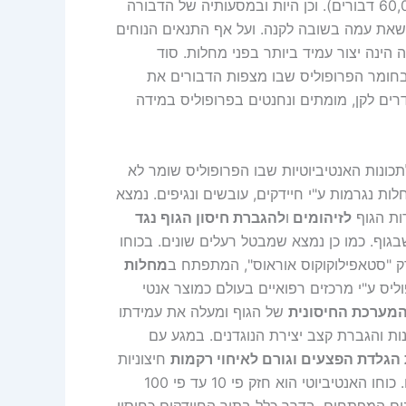
טמפרטורה גבוהים. וכן היות ואוכלוסיית הקן גדולה מאוד (כ-60,000 דבורים). וכן היות ובמסעותיה של הדבורה
ושאת עמה בשובה לקנה. ועל אף התנאים הנוחים
 הינה יצור עמיד ביותר בפני מחלות. סוד
בחומר הפרופוליס שבו מצפות הדבורים את
ים לקן, מומתים ונחנטים בפרופוליס במידה
כונות האנטיביוטיות שבו הפרופוליס שומר לא
ות נגרמות ע"י חיידקים, עובשים ונגיפים. נמצא
ות הגוף
לזיהומים
ו
להגברת חיסון הגוף נגד
בגוף. כמו כן נמצא שמבטל רעלים שונים. בכוחו
דק "סטאפילוקוקוס אוראוס", המתפתח ב
מחלות
ליס ע"י מרכזים רפואיים בעולם כמוצר אנטי
מערכת החיסונית
של הגוף ומעלה את עמידתו
ות והגברת קצב יצירת הנוגדנים. במגע עם
הגלדת הפצעים וגורם לאיחוי רקמות
חיצוניות
. כוחו האנטיביוטי הוא חזק פי 10 עד פי 100
ינים המפתחים, בדרך כלל בתוך החיידקים כחיסון