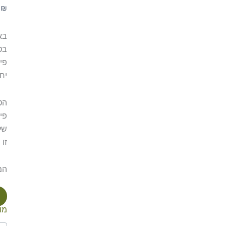
0
₪
בא
בטי
יח
הטי
פי
של
זו 
המ
מו