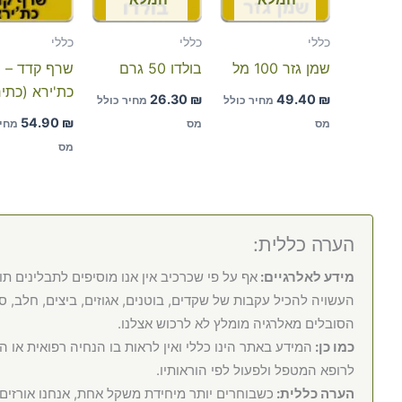
כללי
כללי
כללי
שמן גזר 100 מל
בולדו 50 גרם
שרף קדד –
כת'ירא (כתי
26.30
₪
49.40
₪
מחיר כולל
מחיר כולל
54.90
₪
מס
מס
מחיר
מס
הערה כללית:
מידע לאלרגיים:
אף על פי שכרכיב אין אנו מוסיפים לתבלינים תו
העשויה להכיל עקבות של שקדים, בוטנים, אגוזים, ביצים, חלב, סוי
הסובלים מאלרגיה מומלץ לא לרכוש אצלנו.
כמו כן:
המידע באתר הינו כללי ואין לראות בו הנחיה רפואית או 
לרופא המטפל ולפעול לפי הוראותיו.
הערה כללית:
כשבוחרים יותר מיחידת משקל אחת, אנחנו אורזי