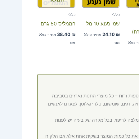
כללי
כללי
שמן נענע 10 מל
הממליס 50 גרם
רה)
38.40
₪
24.10
₪
מחיר כולל
מחיר כולל
 כולל
מס
מס
ספות זרות – כל מוצרי החנות נארזים בסביבה
ה, דגים, שומשום, סלרי וגלוטן. לצערנו לאנשים
המלצה לריפוי. בכל מקרה של בעיה יש לפנות
ם את כל כמות המוצר בשקית אחת אלא אם הלקוח