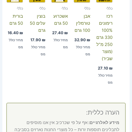
כללי
כללי
כללי
כללי
כללי
רכז
אבן
אשכרוע
בוצין
בורית
רימונים
טורמלין
50 גרם
עלים 50
50 גרם
100%
100 גרם
גרם
16.40
₪
27.40
₪
330 גרם
17.90
₪
32.90
₪
מחיר כולל
מחיר כולל
250 מ"ל
מחיר כולל
מס
מחיר כולל
מס
(מוצר
מס
מס
שביר)
27.10
₪
מחיר כולל
מס
הערה כללית:
מידע לאלרגיים:
אף על פי שכרכיב אין אנו מוסיפים
לתבלינים תוספות זרות – כל מוצרי החנות נארזים בסביבה