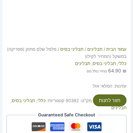
עמוד הבית
/
תבלינים
/
תבליני בסיס
/ פלפל שלם מתוק (פפריקה)
במשקל (המחיר לקילו)
כללי
,
תבליני בסיס
,
תבלינים
64.90
₪
מחיר כולל מס
זמינות:
המלאי אזל
חזור לחנות
מק"ט:
90382
קטגוריות:
כללי
,
תבליני בסיס
,
תבלינים
Guaranteed Safe Checkout