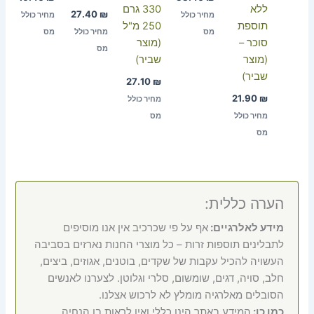
ללא
330 גרם
27.40
₪
מחיר כולל
מחיר כולל
תוספת
250 מ"ל
מס
מחיר כולל
מס
סוכר –
(מוצר
מס
(מוצר
שביר)
שביר)
27.10
₪
21.90
₪
מחיר כולל
מחיר כולל
מס
מס
הערה כללית:
מידע לאלרגיים:
אף על פי שכרכיב אין אנו מוסיפים
לתבלינים תוספות זרות – כל מוצרי החנות נארזים בסביבה
העשויה להכיל עקבות של שקדים, בוטנים, אגוזים, ביצים,
חלב, סויה, דגים, שומשום, סלרי וגלוטן. לצערנו לאנשים
הסובלים מאלרגיה מומלץ לא לרכוש אצלנו.
כמו כן:
המידע באתר הינו כללי ואין לראות בו הנחיה