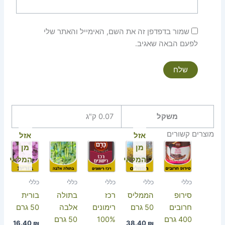
שמור בדפדפן זה את השם, האימייל והאתר שלי
לפעם הבאה שאגיב.
משקל
0.07 ק"ג
מוצרים קשורים
אזל
אזל
מן
מן
המלאי
המלאי
כללי
כללי
כללי
כללי
כללי
סירופ
הממליס
רכז
בתולה
בורית
חרובים
50 גרם
רימונים
אלבה
50 גרם
400 גרם
100%
50 גרם
16.40
₪
38.40
₪