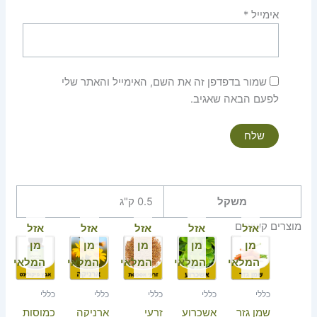
אימייל
*
שמור בדפדפן זה את השם, האימייל והאתר שלי
לפעם הבאה שאגיב.
משקל
0.5 ק"ג
מוצרים קשורים
אזל
אזל
אזל
אזל
אזל
מן
מן
מן
מן
מן
המלאי
המלאי
המלאי
המלאי
המלאי
כללי
כללי
כללי
כללי
כללי
שמן גזר
אשכרוע
זרעי
ארניקה
כמוסות