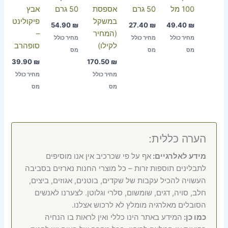
100 מל
50 גרם
אספסת
50 גרם
אבץ
במשקל
פיקולינט
54.90
₪
27.40
₪
49.40
₪
(המחיר
–
מחיר כולל
מחיר כולל
מחיר כולל
לקילו)
סופהרב
מס
מס
מס
39.90
₪
170.50
₪
מחיר כולל
מחיר כולל
מס
מס
הערה כללית:
מידע לאלרגיים:
אף על פי שכרכיב אין אנו מוסיפים
לתבלינים תוספות זרות – כל מוצרי החנות נארזים בסביבה
העשויה להכיל עקבות של שקדים, בוטנים, אגוזים, ביצים,
חלב, סויה, דגים, שומשום, סלרי וגלוטן. לצערנו לאנשים
הסובלים מאלרגיה מומלץ לא לרכוש אצלנו.
כמו כן:
המידע באתר הינו כללי ואין לראות בו הנחיה