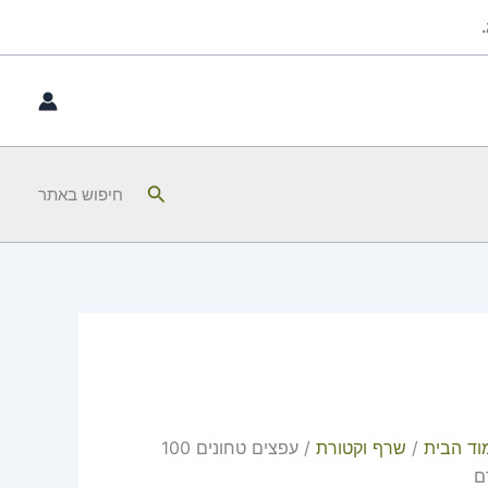
כמות
של
עפצים
טחונים
100
גרם
חיפוש
חיפוש באתר
וד הבית
/
שרף וקטורת
/ עפצים טחונים 100
ם