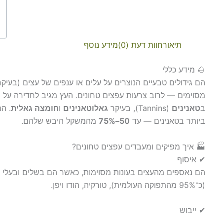
תיאור
חוות דעת (0)
מידע נוסף
🌰 מידע כללי
הם גידולים טבעיים הנוצרים על עלים או ענפים של עצים (בעיק
מסוימים — לרוב צרעות עפצים טחונים. העץ מגיב לחדירה על יד
ב
טאנינים
(Tannins), בעיקר
גאלוטאנינים
ו
חומצה גאלית
. ה
ביותר בטאנינים — עד
50–75%
מהמשקל היבש שלהם.
🏭 איך מפיקים ומעבדים עפצים טחונים?
✔ איסוף
הם נאספים מהעצים בעונות מסוימות, כאשר הם בשלים ובעלי ריכו
(כ־95% מהתפוקה העולמית), טורקיה, הודו ויפן.
✔ ייבוש