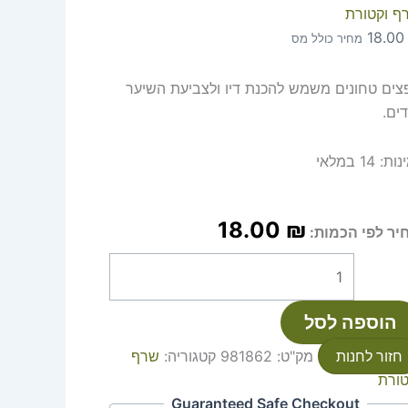
ף וקטורת
18.0
מחיר כולל מס
צים טחונים משמש להכנת דיו ולצביעת השיער
ים.
נות:
14 במלאי
18.00
₪
יר לפי הכמות:
הוספה לסל
חזור לחנות
מק"ט:
981862
קטגוריה:
שרף
טורת
Guaranteed Safe Checkout