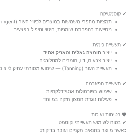
✔ קוסמטיקה
תמציות מהפרי משמשות במוצרים לכיווץ העור (Astringent)
מסייעות בהפחתת שומניות, חיטוי וטיפול בפצעים
✔ תעשייה כימית
ייצור
חומצה גאלית
ו
טאניק אסיד
ייצור צבעים, דיו, חומרים למטלורגיה
תעשיית העור (Tanning) — שימוש מסורתי עתיק לייצוב חלבונים בעיבוד עורות
✔ תעשיית הפארמה
שימוש בפורמולות אנטי־דלקתיות
פעילות נוגדת חמצון חזקה במיוחד
🛡️ בטיחות ואיכות
✔ בטוח לשימוש תעשייתי וקוסמטי
כאשר מיוצר בתנאים תקניים ועובר בדיקות: