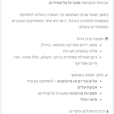
טבעיות הנקראות
סטביול גליקוזידים
.
במשך מאות שנים השתמשו בני הגוארני בעלים להמתקת
משקאות ולתמיכה בעיכול. כיום היא אחד הממתיקים הטבעיים
הפופולריים בעולם.
🌍 תפוצה ובית גידול
מוצא: דרום אמריקה (פרגוואי, ברזיל)
גדלה באקלים חם ולח
כיום מגודלת מסחרית ברחבי העולם, כולל אסיה, הודו
ודרום אמריקה
🌿 חלקי הצמח בשימוש
עלים טריים או מיובשים
– להמתקה טבעית
אבקת עלים
תמציות מרוכזות
(סטביול גליקוזידים)
מיצוי נוזלי
🧪 רכיבים פעילים עיקריים