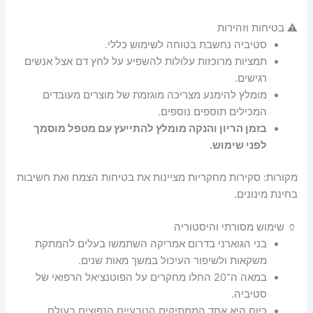
⚠️ בטיחות וזהירות
סטיביה נחשבת בטוחה לשימוש כללי.
תמציות מרוכזות עלולות להשפיע על לחץ דם אצל אנשים
רגישים.
מומלץ להימנע מצריכה מוגזמת של מוצרים מעובדים
המכילים תוספים נוספים.
בזמן הריון והנקה מומלץ להתייעץ עם מטפל מוסמך
לפני שימוש.
מקורות: סקירות מחקריות מציינות את בטיחות הצמח ואת חשיבות
בחינת מינונים.
🏺 שימוש מסורתי והיסטוריה
בני הגוארני בדרום אמריקה השתמשו בעלים להמתקת
משקאות ולשיפור העיכול במשך מאות שנים.
במאה ה־20 החלו מחקרים על הפוטנציאל הרפואי של
סטיביה.
כיום היא אחד הממתיקים הטבעיים הנפוצים בעולם,