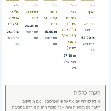
כללי
כללי
כללי
כללי
כללי
שרף
רכז
גוטה
בולדו 50
עלי גפן
קדד –
רימונים
קולה 50
גרם
אדומה
כת'ירא
100%
גרם
50 גרם
26.30
₪
(כתירה)
330 גרם
24.10
₪
15.40
₪
מחיר כולל
250 מ"ל
54.90
₪
מחיר כולל
מס
מחיר כולל
(מוצר
מחיר כולל
מס
מס
שביר)
מס
27.10
₪
מחיר כולל
מס
הערה כללית:
מידע לאלרגיים:
אף על פי שכרכיב אין אנו מוסיפים
לתבלינים תוספות זרות – כל מוצרי החנות נארזים בסביבה