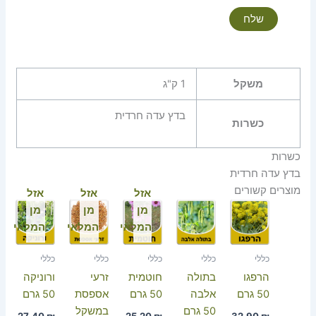
משקל
1 ק"ג
בדץ עדה חרדית
כשרות
כשרות
בדץ עדה חרדית
מוצרים קשורים
אזל
אזל
אזל
מן
מן
מן
המלאי
המלאי
המלאי
כללי
כללי
כללי
כללי
כללי
הרפגו
בתולה
חוטמית
זרעי
ורוניקה
50 גרם
אלבה
50 גרם
אספסת
50 גרם
50 גרם
במשקל