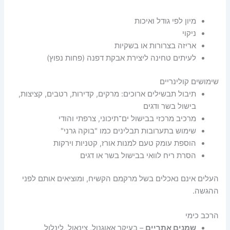
מיון לפי גודל ואיכות
ניקוי
אריזה בצרורות או בשקיות
לעיתים טחינה ליצירת אבקת דפנה (פחות נפוץ)
שימושים קולינריים
תיבול תבשילים ארוכים: מרקים, קדירות, רטבים, קציצות,
בישול בשר ודגים
מרכיב מרכזי בבישול ים־תיכוני, צרפתי והודי
שימוש בתערובות תבלינים כמו "בוקה גרני"
הוספת עומק טעם למנות אורז, קטניות וירקות
הסרת ריח לוואי בבישול בשר או דגים
העלים אינם נאכלים בשל מרקמם הקשיח, ומוציאים אותם לפני
ההגשה.
הרכב כימי
שמנים אתריים
– בעיקר אאוגנול, צינאול, לינלול