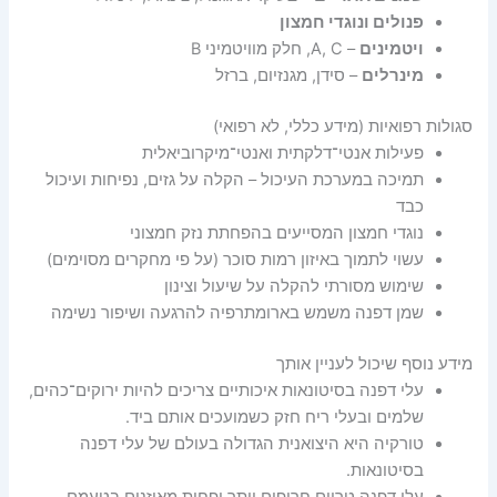
פנולים ונוגדי חמצון
ויטמינים
– A, C, חלק מוויטמיני B
מינרלים
– סידן, מגנזיום, ברזל
סגולות רפואיות (מידע כללי, לא רפואי)
פעילות אנטי־דלקתית ואנטי־מיקרוביאלית
תמיכה במערכת העיכול – הקלה על גזים, נפיחות ועיכול
כבד
נוגדי חמצון המסייעים בהפחתת נזק חמצוני
עשוי לתמוך באיזון רמות סוכר (על פי מחקרים מסוימים)
שימוש מסורתי להקלה על שיעול וצינון
שמן דפנה משמש בארומתרפיה להרגעה ושיפור נשימה
מידע נוסף שיכול לעניין אותך
עלי דפנה בסיטונאות איכותיים צריכים להיות ירוקים־כהים,
שלמים ובעלי ריח חזק כשמועכים אותם ביד.
טורקיה היא היצואנית הגדולה בעולם של עלי דפנה
בסיטונאות.
עלי דפנה טריים חריפים יותר ופחות מאוזנים בטעמם