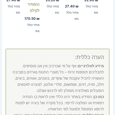
27.40
₪
25.20
₪
32.90
₪
(המחיר
27.40
₪
מחיר כולל
מחיר כולל
מחיר כולל
לקילו)
מס
מחיר כולל
מס
מס
170.50
₪
מס
מחיר כולל
מס
הערה כללית:
מידע לאלרגיים:
אף על פי שכרכיב אין אנו מוסיפים
לתבלינים תוספות זרות – כל מוצרי החנות נארזים בסביבה
העשויה להכיל עקבות של שקדים, בוטנים, אגוזים, ביצים,
חלב, סויה, דגים, שומשום, סלרי וגלוטן. לצערנו לאנשים
הסובלים מאלרגיה מומלץ לא לרכוש אצלנו.
כמו כן:
המידע באתר הינו כללי ואין לראות בו הנחיה
רפואית או המלצה לריפוי. בכל מקרה של בעיה יש לפנות
לרופא המטפל ולפעול לפי הוראותיו.