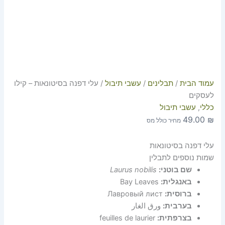
עמוד הבית
/
תבלינים
/
עשבי תיבול
/ עלי דפנה בסיטונאות – קילו
לעסקים
כללי
,
עשבי תיבול
49.00
₪
מחיר כולל מס
עלי דפנה בסיטונאות
שמות נוספים לתבלין
שם בוטני:
Laurus nobilis
באנגלית:
Bay Leaves
ברוסית:
Лавровый лист
בערבית:
ورق الغار
בצרפתית:
feuilles de laurier