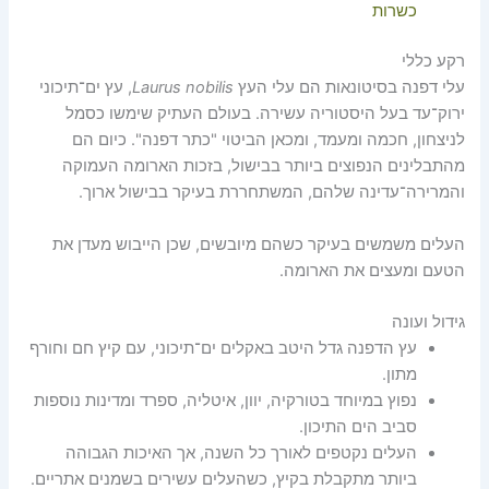
כשרות
רקע כללי
עלי דפנה בסיטונאות הם עלי העץ
Laurus nobilis
, עץ ים־תיכוני
ירוק־עד בעל היסטוריה עשירה. בעולם העתיק שימשו כסמל
לניצחון, חכמה ומעמד, ומכאן הביטוי "כתר דפנה". כיום הם
מהתבלינים הנפוצים ביותר בבישול, בזכות הארומה העמוקה
והמרירה־עדינה שלהם, המשתחררת בעיקר בבישול ארוך.
העלים משמשים בעיקר כשהם מיובשים, שכן הייבוש מעדן את
הטעם ומעצים את הארומה.
גידול ועונה
עץ הדפנה גדל היטב באקלים ים־תיכוני, עם קיץ חם וחורף
מתון.
נפוץ במיוחד בטורקיה, יוון, איטליה, ספרד ומדינות נוספות
סביב הים התיכון.
העלים נקטפים לאורך כל השנה, אך האיכות הגבוהה
ביותר מתקבלת בקיץ, כשהעלים עשירים בשמנים אתריים.