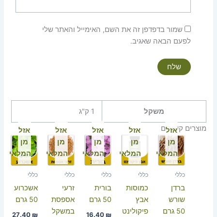
שמור בדפדפן זה את השם, האימייל והאתר שלי
לפעם הבאה שאגיב.
משקל
1 ק"ג
מוצרים קשורים
אזל
אזל
אזל
אזל
אזל
מן
מן
מן
מן
מן
המלאי
המלאי
המלאי
המלאי
המלאי
כללי
כללי
כללי
כללי
כללי
ברדן
כמוסות
בורית
זרעי
אשכרוע
שורש
אבץ
50 גרם
אספסת
50 גרם
50 גרם
פיקולינט
במשקל
27.40
₪
16.40
₪