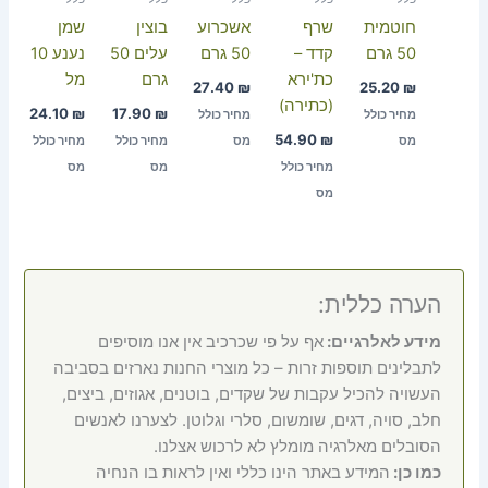
חוטמית
שרף
אשכרוע
בוצין
שמן
50 גרם
קדד –
50 גרם
עלים 50
נענע 10
כת'ירא
גרם
מל
27.40
₪
25.20
₪
(כתירה)
24.10
₪
17.90
₪
מחיר כולל
מחיר כולל
54.90
₪
מס
מס
מחיר כולל
מחיר כולל
מחיר כולל
מס
מס
מס
הערה כללית:
מידע לאלרגיים:
אף על פי שכרכיב אין אנו מוסיפים
לתבלינים תוספות זרות – כל מוצרי החנות נארזים בסביבה
העשויה להכיל עקבות של שקדים, בוטנים, אגוזים, ביצים,
חלב, סויה, דגים, שומשום, סלרי וגלוטן. לצערנו לאנשים
הסובלים מאלרגיה מומלץ לא לרכוש אצלנו.
כמו כן:
המידע באתר הינו כללי ואין לראות בו הנחיה