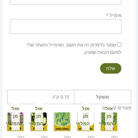
אימייל
*
שמור בדפדפן זה את השם, האימייל והאתר שלי
לפעם הבאה שאגיב.
משקל
0.15 ק"ג
מוצרים קשורים
אזל
אזל
אזל
אזל
מן
מן
מן
מן
המלאי
המלאי
המלאי
המלאי
כללי
כללי
כללי
כללי
כללי