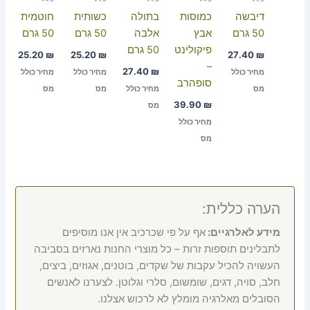
דיבשה
כמוסות
בתולה
כשותית
חוטמית
50 גרם
אבץ
אלבה
50 גרם
50 גרם
פיקולינט
50 גרם
25.20
₪
25.20
₪
27.40
₪
–
27.40
₪
מחיר כולל
מחיר כולל
מחיר כולל
סופהרב
מס
מחיר כולל
מס
מס
39.90
₪
מס
מחיר כולל
מס
הערה כללית:
מידע לאלרגיים:
אף על פי שכרכיב אין אנו מוסיפים
לתבלינים תוספות זרות – כל מוצרי החנות נארזים בסביבה
העשויה להכיל עקבות של שקדים, בוטנים, אגוזים, ביצים,
חלב, סויה, דגים, שומשום, סלרי וגלוטן. לצערנו לאנשים
הסובלים מאלרגיה מומלץ לא לרכוש אצלנו.