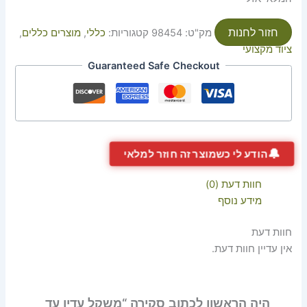
חזור לחנות
מק"ט:
98454
קטגוריות:
כללי
,
מוצרים כללים
,
ציוד מקצועי
Guaranteed Safe Checkout
🔔
הודע לי כשמוצר זה חוזר למלאי
חוות דעת (0)
מידע נוסף
חוות דעת
אין עדיין חוות דעת.
היה הראשון לכתוב סקירה “משקל עדין עד