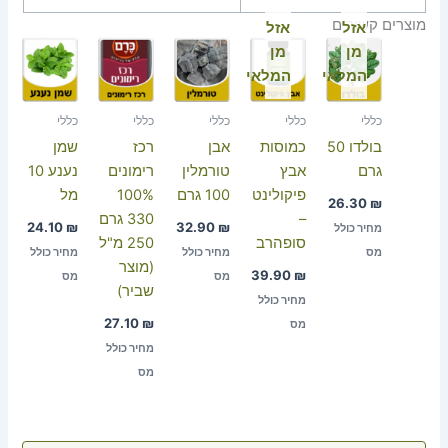
מוצרים קשורים
אזל
אזל
מן
מן
המלאי
המלאי
כללי
כללי
כללי
כללי
כללי
בולדו 50
כמוסות
אבן
רכז
שמן
גרם
אבץ
טורמלין
רימונים
נענע 10
פיקולינט
100 גרם
100%
מל
26.30
₪
–
330 גרם
24.10
₪
32.90
₪
מחיר כולל
סופהרב
250 מ"ל
מס
מחיר כולל
מחיר כולל
(מוצר
39.90
₪
מס
מס
שביר)
מחיר כולל
27.10
₪
מס
מחיר כולל
מס