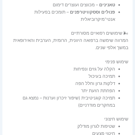
טאנינים
– מכווצים ועוצרים דימום
פנולים וססקוויטרפנים
– תומכים בפעילות
אנטי־מיקרוביאלית
🌬️ שימושים רפואיים מסורתיים
המרווה שימשה ברפואה היוונית, הרומית, הערבית והאירופאית
במשך אלפי שנים.
שימוש פנימי
הקלה על גזים ונפיחות
תמיכה בעיכול
דלקות גרון וחלל הפה
הפחתת הזעת יתר
תמיכה קוגניטיבית (שיפור זיכרון וערנות – נמצא גם
במחקרים מודרניים)
שימוש חיצוני
שטיפות לגרון מודלק
חיטוי פצעים