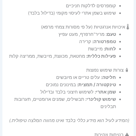
קומפרסים לדלקות חניכיים
שימוש בשמן אתרי לעיסוי מקומי (בדילול בלבד)
🌡️ איכויות אנרגטיות (על פי מסורות צמחי מרפא)
טעם:
מריר־חרפרף, מעט עפיץ
טמפרטורה:
קרירה
לחות:
מייבשת
פעילות כללית:
מחטאת, מכווצת, מייבשת, ממריצה קלות
🧴 צורות שימוש נפוצות
חליטה:
עלים טריים או מיובשים
טינקטורה / תמצית:
במינונים נמוכים
שמן אתרי:
לשימוש חיצוני בלבד ובדילול
שימוש קולינרי:
תבשילים, שמנים ארומטיים, תערובות
תבלינים
(המידע לעיל הוא מידע כללי בלבד ואינו מהווה המלצה טיפולית.)
⚠️ בטיחות וזהירות