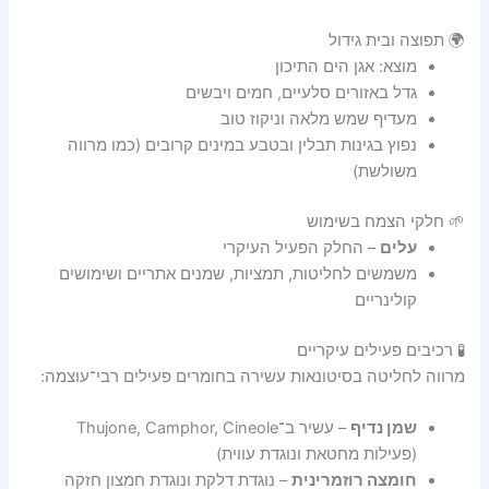
🌍 תפוצה ובית גידול
מוצא: אגן הים התיכון
גדל באזורים סלעיים, חמים ויבשים
מעדיף שמש מלאה וניקוז טוב
נפוץ בגינות תבלין ובטבע במינים קרובים (כמו מרווה
משולשת)
🌱 חלקי הצמח בשימוש
עלים
– החלק הפעיל העיקרי
משמשים לחליטות, תמציות, שמנים אתריים ושימושים
קולינריים
🧪 רכיבים פעילים עיקריים
מרווה לחליטה בסיטונאות עשירה בחומרים פעילים רבי־עוצמה:
שמן נדיף
– עשיר ב־Thujone, Camphor, Cineole
(פעילות מחטאת ונוגדת עווית)
חומצה רוזמרינית
– נוגדת דלקת ונוגדת חמצון חזקה