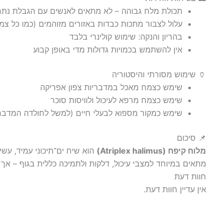
תכולת מלח גבוהה – לא מתאים לאנשים עם הגבלת נתר
עלול לצבור מתכות כבדות באזורים מזוהמים (כמו כל צמ
בהריון והנקה: שימוש קולינרי בלבד
אין להשתמש בכמויות גדולות מדי באופן קבוע
🏺 שימוש מסורתי והיסטוריה
שימש כצמח מאכל במדבריות צפון אפריקה
שימש כצמח מרפא לעיכול ולוויסות סוכר
שימש כמקור מספוא לבעלי חיים (למשל לחולדה המדברית mmomys obesus
📌 סיכום
מלוח קיפח (Atriplex halimus)
הוא שיח ים־תיכוני עמיד, עשיר
מתאים במיוחד למצבי עיכול, דלקות ולתמיכה כללית בגוף – אך
חוות דעת
אין עדיין חוות דעת.