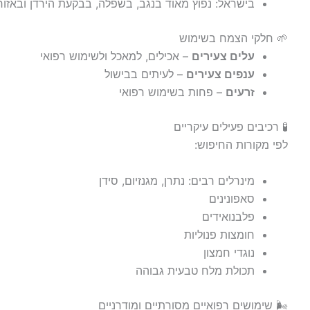
בישראל: נפוץ מאוד בנגב, בשפלה, בבקעת הירדן ובאזור
🌱 חלקי הצמח בשימוש
עלים צעירים
– אכילים, למאכל ולשימוש רפואי
ענפים צעירים
– לעיתים בבישול
זרעים
– פחות בשימוש רפואי
🧪 רכיבים פעילים עיקריים
לפי מקורות החיפוש:
מינרלים רבים: נתרן, מגנזיום, סידן
סאפונינים
פלבנואידים
חומצות פנוליות
נוגדי חמצון
תכולת מלח טבעית גבוהה
🌬️ שימושים רפואיים מסורתיים ומודרניים