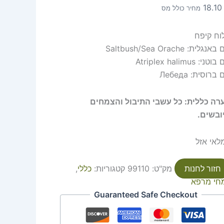
18.1
מחיר כולל מס
וח קיפח
נגלית: Saltbush/Sea Orache
ני: Atriplex halimus
ברוסית: Лебеда
רה כללית: כל עשבי התיבול והצמחים
ובשים.
לאי אזל
חזור לחנות
מק"ט:
99110
קטגוריות:
כללי
,
חי מרפא
Guaranteed Safe Checkout