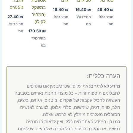
100 מל
50 גרם
גרם
אספסת
אלבה
במשקל
50 גרם
16.40
₪
16.40
₪
49.40
₪
(המחיר
27.40
₪
מחיר כולל
מחיר כולל
מחיר כולל
לקילו)
מס
מס
מס
מחיר כולל
170.50
₪
מס
מחיר כולל
מס
הערה כללית:
מידע לאלרגיים:
אף על פי שכרכיב אין אנו מוסיפים
לתבלינים תוספות זרות – כל מוצרי החנות נארזים בסביבה
העשויה להכיל עקבות של שקדים, בוטנים, אגוזים, ביצים,
חלב, סויה, דגים, שומשום, סלרי וגלוטן. לצערנו לאנשים
הסובלים מאלרגיה מומלץ לא לרכוש אצלנו.
כמו כן:
המידע באתר הינו כללי ואין לראות בו הנחיה
רפואית או המלצה לריפוי. בכל מקרה של בעיה יש לפנות