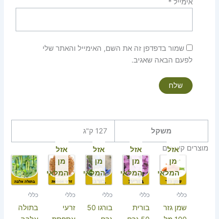
אימייל
*
שמור בדפדפן זה את השם, האימייל והאתר שלי
לפעם הבאה שאגיב.
משקל
127 ק"ג
מוצרים קשורים
אזל
אזל
אזל
אזל
מן
מן
מן
מן
המלאי
המלאי
המלאי
המלאי
כללי
כללי
כללי
כללי
כללי
שמן גזר
בורית
בורגו 50
זרעי
בתולה