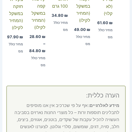
במשקל
100 גרם
קפה
(לא
חזקה
(המחיר
במשקל
קלוי)
במשקל
34.80
₪
לקילו)
(המחיר
(המחיר
61.60
₪
מחיר כולל
לקילו)
לקילו)
49.00
₪
מס
מחיר כולל
28.60
₪
97.90
₪
מחיר כולל
מס
–
מס
מחיר כולל
84.80
₪
מס
מחיר כולל
מס
הערה כללית:
מידע לאלרגיים:
אף על פי שכרכיב אין אנו מוסיפים
לתבלינים תוספות זרות – כל מוצרי החנות נארזים בסביבה
העשויה להכיל עקבות של שקדים, בוטנים, אגוזים, ביצים,
חלב, סויה, דגים, שומשום, סלרי וגלוטן. לצערנו לאנשים