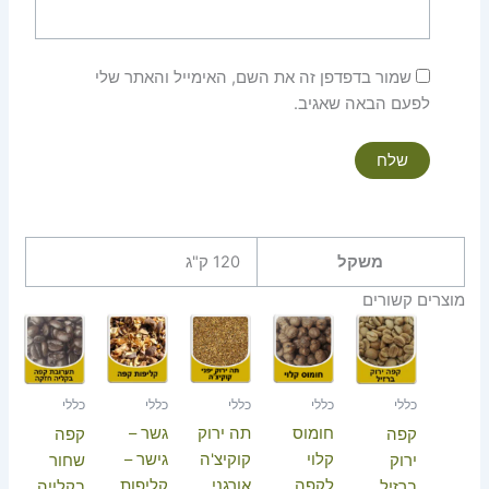
שמור בדפדפן זה את השם, האימייל והאתר שלי
לפעם הבאה שאגיב.
משקל
120 ק"ג
מוצרים קשורים
טווח
מחירים:
עד
כללי
כללי
כללי
כללי
כללי
חומוס
תה ירוק
גשר –
קפה
קפה
קלוי
קוקיצ'ה
גישר –
ירוק
שחור
לקפה
אורגני
קליפות
ברזיל
בקלייה