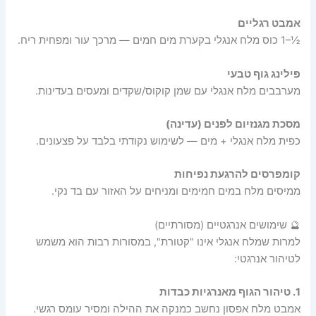
אמבט רגליים
½–1 כוס מלח אנגלי בקערת מים חמים — מרכך עור ומפחית ריח.
פילינג גוף טבעי
מערבבים מלח אנגלי עם שמן קוקוס/שקדים ומעסים בעדינות.
מסכת מגנזיום לפנים (עדינה)
כפית מלח אנגלי + מים — לשימוש נקודתי בלבד על פצעונים.
קומפרסים להרגעת נפיחות
ממיסים מלח במים חמימים ומניחים על האזור עם בד נקי.
🔮 שימושים אנרגטיים (מסורתיים)
למרות שמלח אנגלי אינו "קטורת", במסורות רבות הוא משמש
לטיהור אנרגטי:
1. טיהור הגוף מאנרגיות כבדות
אמבט מלח אפסון נחשב כמנקה את ההילה ומסיר עומס רגשי.