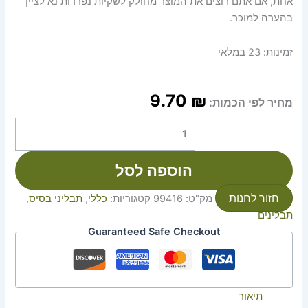
אחת, אם אתם רוצים את המוצר מחולק לשקיות נפרדות נא לציין
בהערה למוכר.
זמינות:
23 במלאי
9.70
₪
מחיר לפי הכמות:
הוספה לסל
חזור לחנות
מק"ט:
99416
קטגוריות:
כללי
,
תבליני בסיס
,
תבלינים
Guaranteed Safe Checkout
תיאור