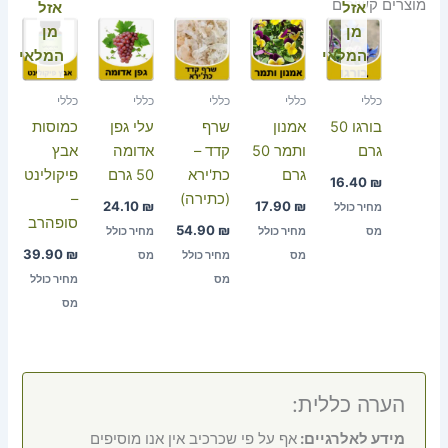
מוצרים קשורים
אזל
אזל
מן
מן
המלאי
המלאי
כללי
כללי
כללי
כללי
כללי
בורגו 50
אמנון
שרף
עלי גפן
כמוסות
גרם
ותמר 50
קדד –
אדומה
אבץ
גרם
כת'ירא
50 גרם
פיקולינט
16.40
₪
(כתירה)
–
24.10
₪
17.90
₪
מחיר כולל
סופהרב
54.90
₪
מס
מחיר כולל
מחיר כולל
39.90
₪
מס
מחיר כולל
מס
מס
מחיר כולל
מס
הערה כללית:
מידע לאלרגיים:
אף על פי שכרכיב אין אנו מוסיפים