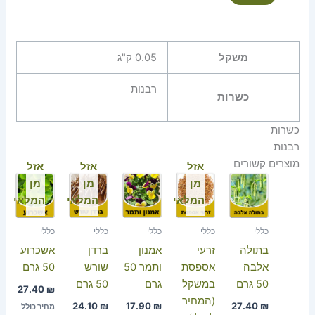
משקל
0.05 ק"ג
רבנות
כשרות
כשרות
רבנות
מוצרים קשורים
אזל
אזל
אזל
מן
מן
מן
המלאי
המלאי
המלאי
כללי
כללי
כללי
כללי
כללי
בתולה
זרעי
אמנון
ברדן
אשכרוע
אלבה
אספסת
ותמר 50
שורש
50 גרם
50 גרם
במשקל
גרם
50 גרם
27.40
₪
(המחיר
24.10
₪
17.90
₪
27.40
₪
מחיר כולל