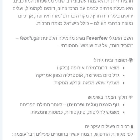
חרצית ריחנית היא צמח עשבוני רב־שנתי ממשפחת המורכבים.
היא בעלת פרחים לבנים עם מרכז צהוב, דומים לקמומיל, ועלים
ירוקים בעלי ריח חריף. מקורה בדרום־מזרח אירופה, אך כיום
נפוצה ברחבי העולם – כולל בישראל כצמח תרבות.
השם האנגלי
Feverfew
מגיע מהמילה הלטינית
febrifugia
–
“מוריד חום”, על שם שימושו המסורתי.
🌍 תפוצה ובית גידול
מוצא: דרום־מזרח אירופה (בלקן)
גדל כיום באירופה, אוסטרליה וצפון אמריקה
מעדיף שמש מלאה וקרקע מנוקזת
🌱 חלקי הצמח בשימוש
נוף הצמח (עלים ופרחים)
– לאחר תחילת הפריחה
משמש לחליטות, טינקטורות, כמוסות ותמציות
🧪 רכיבים פעילים עיקריים
לפי מקורות החיפוש, הצמח עשיר בחומרים פעילים רבי־עוצמה: