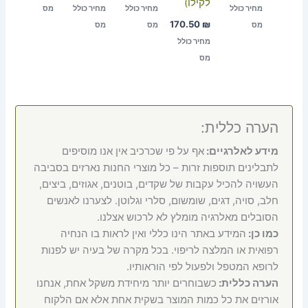
לקילו)
מחיר כולל
מחיר כולל
מחיר כולל
מס
170.50
₪
מס
מס
מס
מחיר כולל
מס
הערה כללית:
מידע לאלרגיים:
אף על פי שכרכיב אין אנו מוסיפים
לתבלינים תוספות זרות – כל מוצרי החנות נארזים בסביבה
העשויה להכיל עקבות של שקדים, בוטנים, אגוזים, ביצים,
חלב, סויה, דגים, שומשום, סלרי וגלוטן. לצערנו לאנשים
הסובלים מאלרגיה מומלץ לא לרכוש אצלנו.
כמו כן:
המידע באתר הינו כללי ואין לראות בו הנחיה
רפואית או המלצה לריפוי. בכל מקרה של בעיה יש לפנות
לרופא המטפל ולפעול לפי הוראותיו.
הערה כללית:
כשבוחרים יותר מיחידת משקל אחת, אנחנו
אורזים את כל כמות המוצר בשקית אחת אלא אם הלקוח