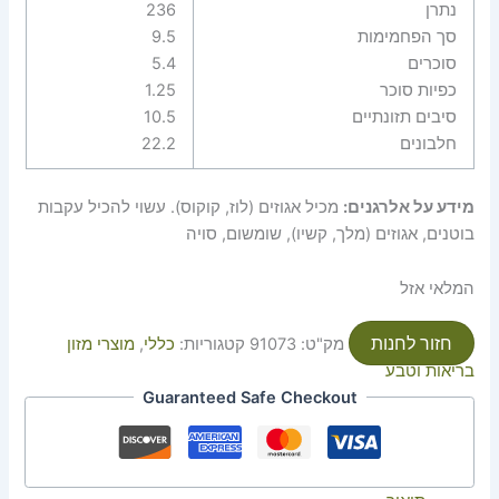
נתרן
236
סך הפחמימות
9.5
סוכרים
5.4
כפיות סוכר
1.25
סיבים תזונתיים
10.5
חלבונים
22.2
מידע על אלרגנים:
מכיל אגוזים (לוז, קוקוס). עשוי להכיל עקבות
בוטנים, אגוזים (מלך, קשיו), שומשום, סויה
המלאי אזל
חזור לחנות
מק"ט:
91073
קטגוריות:
כללי
,
מוצרי מזון
בריאות וטבע
Guaranteed Safe Checkout