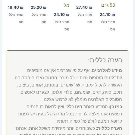
50 גרם
מל
16.40
₪
25.20
₪
27.40
₪
24.10
₪
24.10
₪
מחיר כולל
מחיר כולל
מחיר כולל
מחיר כולל
מס
מחיר כולל
מס
מס
מס
מס
הערה כללית:
מידע לאלרגיים:
אף על פי שכרכיב אין אנו מוסיפים
לתבלינים תוספות זרות – כל מוצרי החנות נארזים בסביבה
העשויה להכיל עקבות של שקדים, בוטנים, אגוזים, ביצים,
חלב, סויה, דגים, שומשום, סלרי וגלוטן. לצערנו לאנשים
הסובלים מאלרגיה מומלץ לא לרכוש אצלנו.
כמו כן:
המידע באתר הינו כללי ואין לראות בו הנחיה
רפואית או המלצה לריפוי. בכל מקרה של בעיה יש לפנות
לרופא המטפל ולפעול לפי הוראותיו.
הערה כללית:
כשבוחרים יותר מיחידת משקל אחת, אנחנו