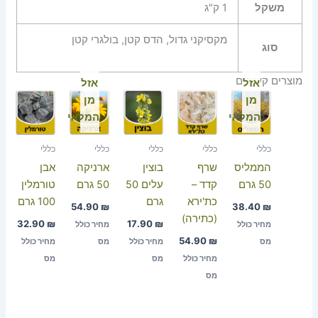
משקל
1 ק"ג
מקסיקני גדול, הדס קטן, בולגרי קטן
סוג
מוצרים קשורים
אזל
אזל
מן
מן
המלאי
המלאי
כללי
כללי
כללי
כללי
כללי
הממליס
שרף
בוצין
ארניקה
אבן
50 גרם
קדד –
עלים 50
50 גרם
טורמלין
כת'ירא
גרם
100 גרם
54.90
₪
38.40
₪
(כתירה)
32.90
₪
17.90
₪
מחיר כולל
מחיר כולל
54.90
₪
מס
מחיר כולל
מס
מחיר כולל
מחיר כולל
מס
מס
מס