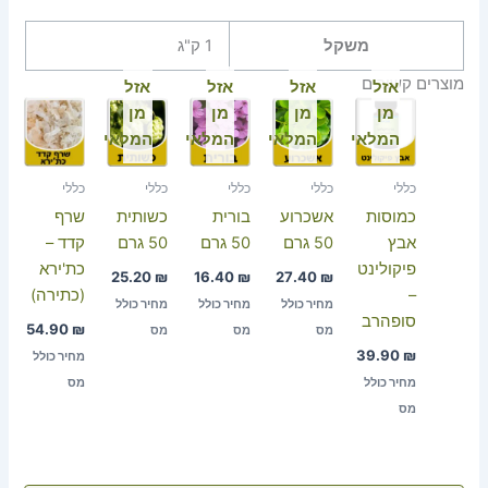
משקל
1 ק"ג
מוצרים קשורים
אזל
אזל
אזל
אזל
מן
מן
מן
מן
המלאי
המלאי
המלאי
המלאי
כללי
כללי
כללי
כללי
כללי
כמוסות
אשכרוע
בורית
כשותית
שרף
אבץ
50 גרם
50 גרם
50 גרם
קדד –
פיקולינט
כת'ירא
25.20
₪
16.40
₪
27.40
₪
–
(כתירה)
מחיר כולל
מחיר כולל
מחיר כולל
סופהרב
54.90
₪
מס
מס
מס
39.90
₪
מחיר כולל
מחיר כולל
מס
מס