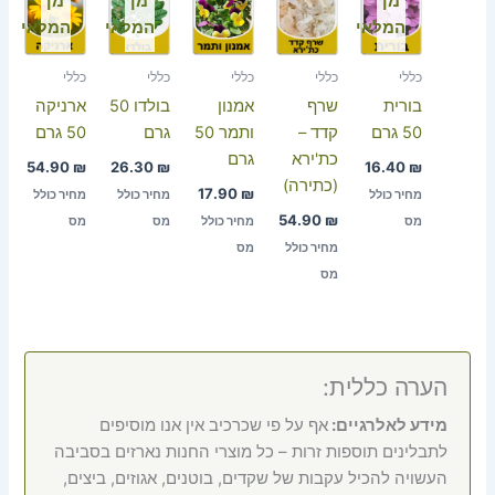
מן
מן
מן
המלאי
המלאי
המלאי
כללי
כללי
כללי
כללי
כללי
בורית
שרף
אמנון
בולדו 50
ארניקה
50 גרם
קדד –
ותמר 50
גרם
50 גרם
כת'ירא
גרם
54.90
₪
26.30
₪
16.40
₪
(כתירה)
17.90
₪
מחיר כולל
מחיר כולל
מחיר כולל
54.90
₪
מס
מחיר כולל
מס
מס
מחיר כולל
מס
מס
הערה כללית:
מידע לאלרגיים:
אף על פי שכרכיב אין אנו מוסיפים
לתבלינים תוספות זרות – כל מוצרי החנות נארזים בסביבה
העשויה להכיל עקבות של שקדים, בוטנים, אגוזים, ביצים,