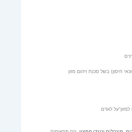
נים
כאי חיסון) בשל סכנת זיהום מזון
מזון־על לאדם
, מינרלים ונוגדי חמצון.
הם מתאימים