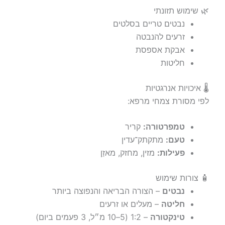
🌿 שימוש תזונתי
נבטים טריים בסלטים
זרעים להנבטה
אבקת אספסת
חליטות
🌡️ איכויות אנרגטיות
לפי מסורת צמחי מרפא:
טמפרטורה:
קריר
טעם:
מתקתק־עדין
פעילות:
מזין, מחזק, מאזֵן
🧴 צורות שימוש
נבטים
– הצורה הבריאה והנפוצה ביותר
חליטה
– מעלים או זרעים
טינקטורה
– 1:2 (5–10 מ״ל, 3 פעמים ביום)