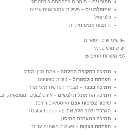
ספונינים
– תומכים בהפחתת כולסטרול
איזופלבונים
– פעילות אסטרוגנית עדינה
כלורופיל
חומצות אמינו חיוניות
🌬️ שימושים רפואיים
🌿 שימוש פנימי
לפי מקורות החיפוש:
תמיכה בתקופת החלמה
– צמח מזין ומחזק
הפחתת כולסטרול
– בזכות ספונינים
תמיכה בכבד
– מגביר הפרשת מיצי מרה
תמיכה הורמונלית לנשים
– איזופלבונים (מנופאוזה, יובש
שיפור צפיפות עצם
(אוסטיאופורוזיס)
הגברת ייצור חלב אם
(Galactogogue)
תמיכה במערכת החיסון
הפחתת בצקות
– פעילות משתנת עדינה