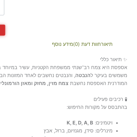
תיאור
חוות דעת (0)
מידע נוסף
✨ תיאור כללי
אספסת היא צמח רב־שנתי ממשפחת הקטניות, עשיר במיוחד בויטמי
משמשים בעיקר ל
הנבטה
, והנבטים נחשבים לאחד המזונות הב
המודרנית האספסת נחשבת
צמח מזין, מחזק ומאזן הורמונלי
🧪 רכיבים פעילים
בהתבסס על מקורות החיפוש:
ויטמינים:
K, E, D, A, B
מינרלים: סידן, מגנזיום, ברזל, אבץ