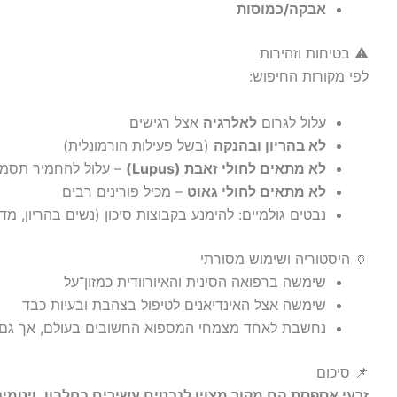
אבקה/כמוסות
⚠️ בטיחות וזהירות
לפי מקורות החיפוש:
עלול לגרום
לאלרגיה
אצל רגישים
לא בהריון ובהנקה
(בשל פעילות הורמונלית)
לא מתאים לחולי זאבת (Lupus)
– עלול להחמיר תסמי
לא מתאים לחולי גאוט
– מכיל פורינים רבים
נבטים גולמיים: להימנע בקבוצות סיכון (נשים בהריון, מדו
🏺 היסטוריה ושימוש מסורתי
שימשה ברפואה הסינית והאיורוודית כמזון־על
שימשה אצל האינדיאנים לטיפול בצהבת ובעיות כבד
נחשבת לאחד מצמחי המספוא החשובים בעולם, אך גם ל
📌 סיכום
זרעי אספסת הם מקור מצוין לנבטים עשירים בחלבון, ויטמינים