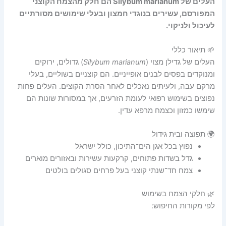
העלים של Silybum marianum הם חלק מהצמח הקוצני
המפורסם, עשירים בנוגדי חמצון ובעלי שימושים מסורתיים
לעיכול ולניקוי.
🌱 תיאור כללי
העלים של גדילן מצוי (
Silybum marianum
) גדולים, ירוקים
ומנוקדים בפסים לבנים אופייניים. הם קוצניים בשוליים, בעלי
מרקם עבה, ולעיתים נאכלים לאחר הסרת הקוצים. העלים פחות
נפוצים בשימוש רפואי לעומת הזרעים, אך במסורות שונות הם
שימשו כמזון וכצמח מרפא עדין.
🌍 תפוצה ובית גידול
נפוץ בכל אגן הים־התיכון, כולל ישראל
גדל בשדות פתוחים, קרקעות עשירות ובאזורים מוארים
צמח חד־שנתי קוצני בעל פרחים סגולים בולטים
🌿 חלקי הצמח בשימוש
לפי מקורות החיפוש: