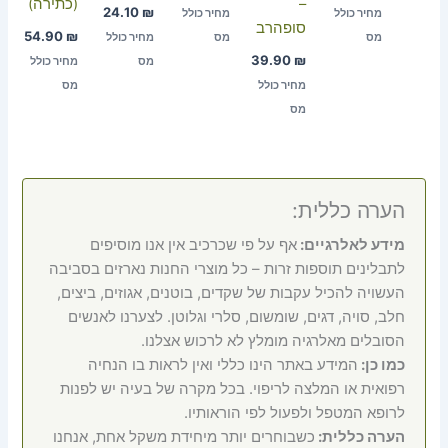
–
(כתירה)
24.10
₪
מחיר כולל
מחיר כולל
סופהרב
54.90
₪
מס
מס
מחיר כולל
39.90
₪
מס
מחיר כולל
מחיר כולל
מס
מס
הערה כללית:
מידע לאלרגיים:
אף על פי שכרכיב אין אנו מוסיפים
לתבלינים תוספות זרות – כל מוצרי החנות נארזים בסביבה
העשויה להכיל עקבות של שקדים, בוטנים, אגוזים, ביצים,
חלב, סויה, דגים, שומשום, סלרי וגלוטן. לצערנו לאנשים
הסובלים מאלרגיה מומלץ לא לרכוש אצלנו.
כמו כן:
המידע באתר הינו כללי ואין לראות בו הנחיה
רפואית או המלצה לריפוי. בכל מקרה של בעיה יש לפנות
לרופא המטפל ולפעול לפי הוראותיו.
הערה כללית:
כשבוחרים יותר מיחידת משקל אחת, אנחנו