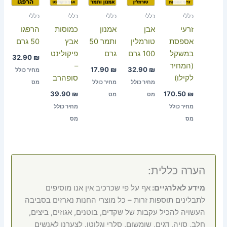
כללי
כללי
כללי
כללי
כללי
זרעי
אבן
אמנון
כמוסות
הרפגו
אספסת
טורמלין
ותמר 50
אבץ
50 גרם
במשקל
100 גרם
גרם
פיקולינט
32.90
₪
(המחיר
–
17.90
₪
32.90
₪
מחיר כולל
לקילו)
סופהרב
מחיר כולל
מחיר כולל
מס
39.90
₪
170.50
₪
מס
מס
מחיר כולל
מחיר כולל
מס
מס
הערה כללית:
מידע לאלרגיים:
אף על פי שכרכיב אין אנו מוסיפים
לתבלינים תוספות זרות – כל מוצרי החנות נארזים בסביבה
העשויה להכיל עקבות של שקדים, בוטנים, אגוזים, ביצים,
חלב, סויה, דגים, שומשום, סלרי וגלוטן. לצערנו לאנשים