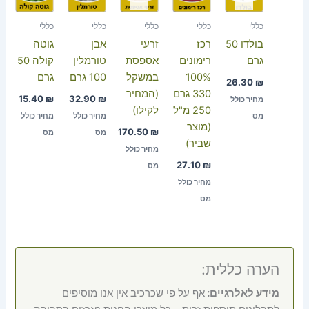
כללי
כללי
כללי
כללי
כללי
בולדו 50
רכז
זרעי
אבן
גוטה
גרם
רימונים
אספסת
טורמלין
קולה 50
100%
במשקל
100 גרם
גרם
26.30
₪
330 גרם
(המחיר
15.40
₪
32.90
₪
מחיר כולל
250 מ"ל
לקילו)
מס
מחיר כולל
מחיר כולל
(מוצר
170.50
₪
מס
מס
שביר)
מחיר כולל
27.10
₪
מס
מחיר כולל
מס
הערה כללית:
מידע לאלרגיים:
אף על פי שכרכיב אין אנו מוסיפים