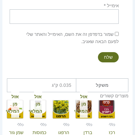
אימייל
*
שמור בדפדפן זה את השם, האימייל והאתר שלי
לפעם הבאה שאגיב.
משקל
0.035 ק"ג
מוצרים קשורים
אזל
אזל
אזל
מן
מן
מן
המלאי
המלאי
המלאי
כללי
כללי
כללי
כללי
כללי
רכז
ברדן
הרפגו
כמוסות
שמן גזר