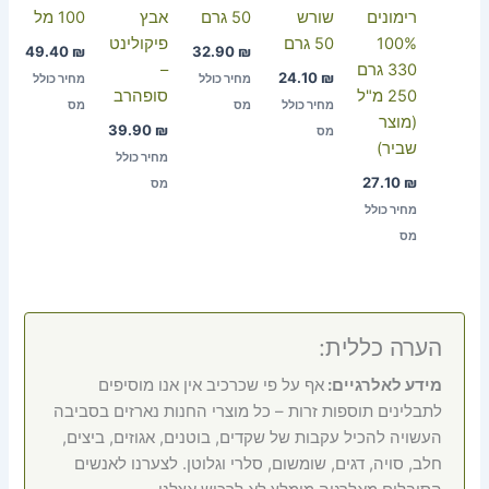
רימונים
שורש
50 גרם
אבץ
100 מל
100%
50 גרם
פיקולינט
49.40
₪
32.90
₪
330 גרם
–
24.10
₪
מחיר כולל
מחיר כולל
250 מ"ל
סופהרב
מחיר כולל
מס
מס
(מוצר
39.90
₪
מס
שביר)
מחיר כולל
27.10
₪
מס
מחיר כולל
מס
הערה כללית:
מידע לאלרגיים:
אף על פי שכרכיב אין אנו מוסיפים
לתבלינים תוספות זרות – כל מוצרי החנות נארזים בסביבה
העשויה להכיל עקבות של שקדים, בוטנים, אגוזים, ביצים,
חלב, סויה, דגים, שומשום, סלרי וגלוטן. לצערנו לאנשים