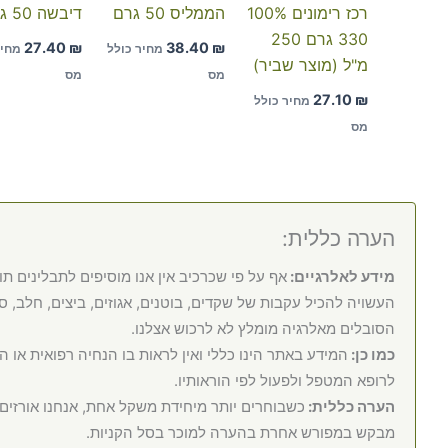
רכז רימונים 100%
הממליס 50 גרם
דיבשה 50 גרם
330 גרם 250
27.40
₪
38.40
₪
מחיר כולל
מחיר
מ"ל (מוצר שביר)
מס
מס
27.10
₪
מחיר כולל
מס
הערה כללית:
מידע לאלרגיים:
אף על פי שכרכיב אין אנו מוסיפים לתבלינים תו
העשויה להכיל עקבות של שקדים, בוטנים, אגוזים, ביצים, חלב, סוי
הסובלים מאלרגיה מומלץ לא לרכוש אצלנו.
כמו כן:
המידע באתר הינו כללי ואין לראות בו הנחיה רפואית או 
לרופא המטפל ולפעול לפי הוראותיו.
הערה כללית:
כשבוחרים יותר מיחידת משקל אחת, אנחנו אורזי
מבקש במפורש אחרת בהערה למוכר בסל הקניות.