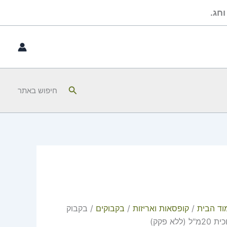
כמות
חג.
של
בקבוק
זכוכית
20מ"ל
(ללא
פקק)
חיפוש
חיפוש באתר
וד הבית
/
קופסאות ואריזות
/
בקבוקים
/ בקבוק
20מ"ל (ללא פקק)