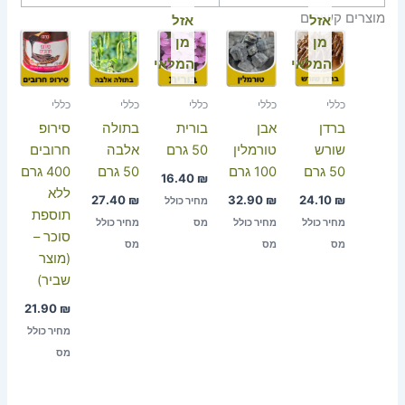
מוצרים קשורים
אזל
אזל
מן
מן
המלאי
המלאי
כללי
כללי
כללי
כללי
כללי
ברדן
אבן
בורית
בתולה
סירופ
שורש
טורמלין
50 גרם
אלבה
חרובים
50 גרם
100 גרם
50 גרם
400 גרם
16.40
₪
ללא
27.40
₪
32.90
₪
24.10
₪
מחיר כולל
תוספת
מחיר כולל
מחיר כולל
מס
מחיר כולל
סוכר –
מס
מס
מס
(מוצר
שביר)
21.90
₪
מחיר כולל
מס