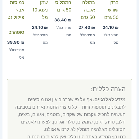
ברדן
בתולה
הממליס
שמן
כמוסות
שורש
אלבה
50 גרם
נענע 10
אבץ
50 גרם
50 גרם
מל
פיקולינט
38.40
₪
–
24.10
₪
27.40
₪
24.10
₪
מחיר כולל
סופהרב
מחיר כולל
מחיר כולל
מס
מחיר כולל
39.90
₪
מס
מס
מס
מחיר כולל
מס
הערה כללית:
מידע לאלרגיים:
אף על פי שכרכיב אין אנו מוסיפים
לתבלינים תוספות זרות – כל מוצרי החנות נארזים בסביבה
העשויה להכיל עקבות של שקדים, בוטנים, אגוזים, ביצים,
חלב, סויה, דגים, שומשום, סלרי וגלוטן. לצערנו לאנשים
הסובלים מאלרגיה מומלץ לא לרכוש אצלנו.
כמו כן:
המידע באתר הינו כללי ואין לראות בו הנחיה