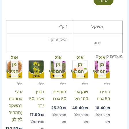
משקל
1 ק"ג
רגיל, ערקי
סוג
מוצרים קשורים
אזל
אזל
אזל
אזל
מן
מן
מן
מן
המלאי
המלאי
המלאי
המלאי
כללי
כללי
כללי
כללי
כללי
בורית
שמן גזר
חוטמית
בוצין
זרעי
50 גרם
100 מל
50 גרם
עלים 50
אספסת
גרם
במשקל
25.20
₪
49.40
₪
16.40
₪
(המחיר
17.90
₪
מחיר כולל
מחיר כולל
מחיר כולל
לקילו)
מס
מס
מס
מחיר כולל
170.50
₪
מס