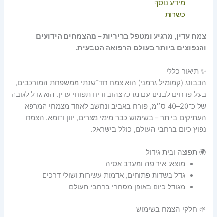
מידע נוסף
כשרות
צמח עדין, מרגיע ומטפל בריריות – מהצמחים הידועים
והנפוצים ביותר בעולם הרפואה הטבעית.
✨ תיאור כללי
הבבונג (קמומיל גרמני) הוא צמח חד־שנתי ממשפחת המורכבים,
בעל פרחים לבנים עם מרכז צהוב וריח תפוחי עדין. הוא גדל לגובה
של כ־20–40 ס״מ, פורח באביב ונחשב לאחד מצמחי המרפא
העתיקים ביותר – בשימוש כבר מימי מצרים, יוון ורומא. הצמח
נפוץ כיום ברחבי העולם, כולל בישראל.
🌍 תפוצה ובית גידול
מוצא: אירופה ומערב אסיה
גדל בשדות פתוחים, אדמות עשירות ושולי דרכים
מגודל כיום באופן מסחרי ברחבי העולם
🌱 חלקי הצמח בשימוש