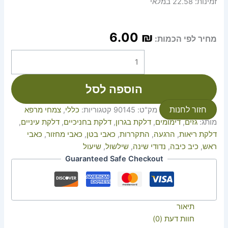
זמינות:
22.58 במלאי
6.00
₪
מחיר לפי הכמות:
הוספה לסל
חזור לחנות
מק"ט:
90145
קטגוריות:
כללי
,
צמחי מרפא
מותג:
גזים
,
דימומים
,
דלקת בגרון
,
דלקת בחניכיים
,
דלקת עיניים
,
דלקת ריאות
,
הרגעה
,
התקררות
,
כאבי בטן
,
כאבי מחזור
,
כאבי
ראש
,
כיב כיבה
,
נדודי שינה
,
שילשול
,
שיעול
Guaranteed Safe Checkout
תיאור
חוות דעת (0)