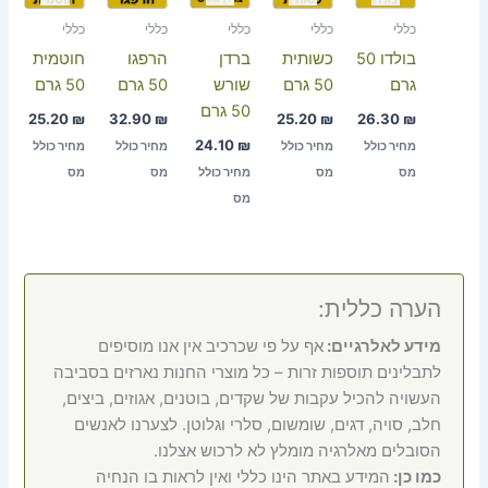
כללי
כללי
כללי
כללי
כללי
בולדו 50
כשותית
ברדן
הרפגו
חוטמית
גרם
50 גרם
שורש
50 גרם
50 גרם
50 גרם
25.20
₪
32.90
₪
25.20
₪
26.30
₪
24.10
₪
מחיר כולל
מחיר כולל
מחיר כולל
מחיר כולל
מס
מס
מחיר כולל
מס
מס
מס
הערה כללית:
מידע לאלרגיים:
אף על פי שכרכיב אין אנו מוסיפים
לתבלינים תוספות זרות – כל מוצרי החנות נארזים בסביבה
העשויה להכיל עקבות של שקדים, בוטנים, אגוזים, ביצים,
חלב, סויה, דגים, שומשום, סלרי וגלוטן. לצערנו לאנשים
הסובלים מאלרגיה מומלץ לא לרכוש אצלנו.
כמו כן:
המידע באתר הינו כללי ואין לראות בו הנחיה