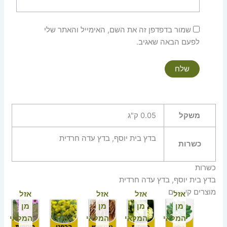
שמור בדפדפן זה את השם, האימייל והאתר שלי
לפעם הבאה שאגיב.
משקל
0.05 ק"ג
בדץ בית יוסף, בדץ עדה חרדית
כשרות
כשרות
בדץ בית יוסף, בדץ עדה חרדית
מוצרים קשורים
אזל
אזל
אזל
אזל
מן
מן
מן
מן
המלאי
המלאי
המלאי
המלאי